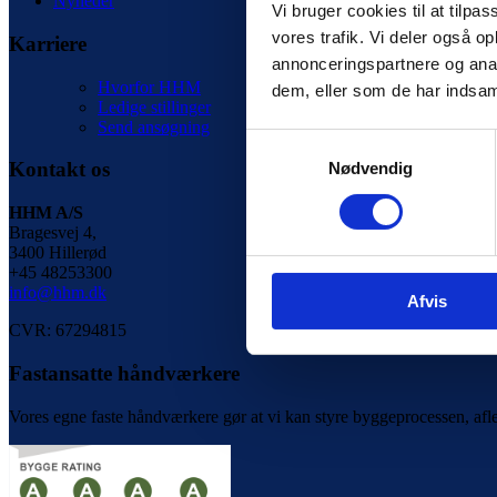
Nyheder
Vi bruger cookies til at tilpas
vores trafik. Vi deler også 
Karriere
annonceringspartnere og anal
Hvorfor HHM
dem, eller som de har indsaml
Ledige stillinger
Send ansøgning
Samtykkevalg
Kontakt os
Nødvendig
HHM A/S
Bragesvej 4,
3400 Hillerød
+45 48253300
info@hhm.dk
Afvis
CVR: 67294815
Fastansatte håndværkere
Vores egne faste håndværkere gør at vi kan styre byggeprocessen, afleve