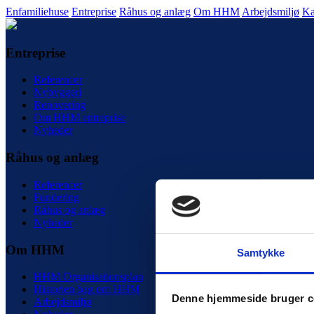
Enfamiliehuse
Entreprise
Råhus og anlæg
Om HHM
Arbejdsmiljø
Ka
Entreprise
Referencer
Nybyggeri
Renovering
Om HHM entreprise
Nyheder
Råhus og anlæg
Referencer
Fundering
Råhus og anlæg
Nyheder
Om HHM
Samtykke
HHM Organisationsplan
Historien bag om HHM
Denne hjemmeside bruger c
Arbejdsmiljø