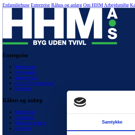
Enfamiliehuse
Entreprise
Råhus og anlæg
Om HHM
Arbejdsmiljø
Ka
Entreprise
Referencer
Nybyggeri
Renovering
Om HHM entreprise
Nyheder
Råhus og anlæg
Referencer
Fundering
Samtykke
Råhus og anlæg
Nyheder