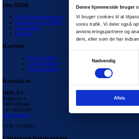
Om HHM
Denne hjemmeside bruger c
Vi bruger cookies til at tilpas
HHM Organisationsplan
Historien bag om HHM
vores trafik. Vi deler også 
Arbejdsmiljø
annonceringspartnere og anal
Nyheder
dem, eller som de har indsaml
Karriere
Samtykkevalg
Hvorfor HHM
Nødvendig
Ledige stillinger
Send ansøgning
Kontakt os
HHM A/S
Afvis
Bragesvej 4,
3400 Hillerød
+45 48253300
info@hhm.dk
CVR: 67294815
Fastansatte håndværkere