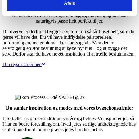
Afvis
Så let er det at bygge dit drømmehus
Du har behov for et nyt hjem til dig og familien, og det skal
naturligvis passe helt perfekt til jer.
Du overvejer derfor at bygge selv, fordi du så får huset helt, som du
gerne vil have det. Du vil have indflydelse på størrelsen,
udformningen, materialerne. Ja, snart sagt alt. Men det er
selvfølgelig en stor beslutning at købe nyt hus – og at bygge det
selv. Derfor skal du have noget inspiration til at træffe beslutningen.
Din rejse starter her
Du samler inspiration og mødes med vores byggekonsulenter
I fortæller os om jeres drømme, idéer og behov. Vi inspirerer jer, så
I har en bedre forestilling om, hvad jeres særlige arkitekttegnede hus
skal kunne for at ramme præcis jeres families behov.