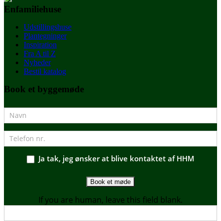
Enfamiliehuse
Udstillingshuse
Plantegninger
Inspiration
Fra A til Z
Nyheder
Bestil katalog
Book et byggemøde
Ja tak, jeg ønsker at blive kontaktet af HHM
Book et møde
If you are human, leave this field blank.