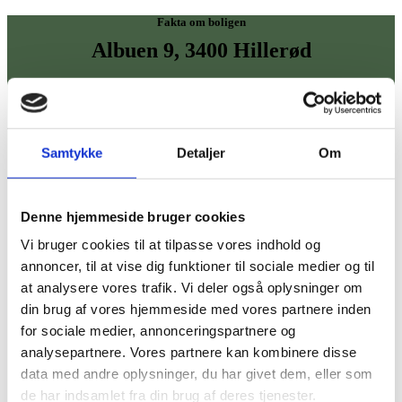
Fakta om boligen
Albuen 9, 3400 Hillerød
Man siger, at klæder skaber folk. Det gælder også for huse. Vores
1½-planshus på Albuen 9 er klædt i de smukkeste mursten, som du
kan tænke dig. Lækre matte, gråbrune og sandfarvede nuancer. Men
det er selvfølgelig langt fra det eneste. Huset er nordisk
minimalisme.
Samtykke
Detaljer
Om
Intet overflødigt. Og 5,30 meter til fra gulv til loft i entreen. Og et
kæmpe aktivitetsrum på første sal. I hver gavl sidder et smukt rundt
vindue, som giver et blødt gennemsyn fra ende til anden. Som et
Denne hjemmeside bruger cookies
smukt maleri, når du står indenfor og kigger på den grønne natur.
Vi bruger cookies til at tilpasse vores indhold og
Huset er en kombination af de klassiske håndværkerdyder og de
annoncer, til at vise dig funktioner til sociale medier og til
nyeste byggeløsninger. Byggeriet er DGNB -
at analysere vores trafik. Vi deler også oplysninger om
bæredygtighedscertificeret efter Rådet for Bæredygtigt Byggeris
krav og har er selvfølgelig også lavenergimærke A2020. En ren
din brug af vores hjemmeside med vores partnere inden
fornøjelse udefra og indefra.
for sociale medier, annonceringspartnere og
analysepartnere. Vores partnere kan kombinere disse
data med andre oplysninger, du har givet dem, eller som
Hustype
de har indsamlet fra din brug af deres tjenester.