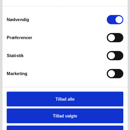
1½-plan med murede gavle
Samtykkevalg
Nødvendig
Areal / Bolig
178 m2
Præferencer
Værelser
Statistik
7
Marketing
Varmekilde
Varmepumpe, lavenergi A2020
Tillad alle
Se åbningstider
Find vej
Tillad valgte
Drømmen fra A-Z