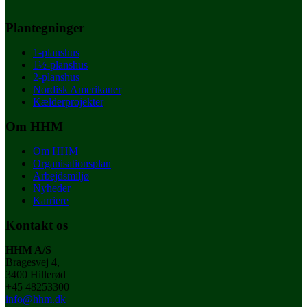
Plantegninger
1-planshus
1½-planshus
2-planshus
Nordisk Amerikaner
Kælderprojekter
Om HHM
Om HHM
Organisationsplan
Arbejdsmiljø
Nyheder
Karriere
Kontakt os
HHM A/S
Bragesvej 4,
3400 Hillerød
+45 48253300
info@hhm.dk