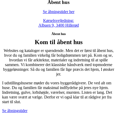
Åbent hus
Se åbningstider her
Kørselsvejledning:
Albuen 9, 3400 Hillerød
Åbent hus
Kom til åbent hus
Websites og kataloger er spændende. Men det er først til åbent hus,
hvor du og familien virkelig får boligdrømmen tæt på. Kom og se,
hvordan vi får arkitektur, materialer og indretning til at spille
sammen. Vi kombinerer det klassiske håndværk med topmoderne
byggeløsninger. Så du og familien får lige præcis det hjem, I ønsker
jer.
I udstillingshusene møder du vores byggerådgivere. De ved alt om
huse. Du og familien får maksimal indflydelse på jeres nye hjem.
Indretning, gulve, loftshøjde, værelser, mursten. Listen er lang. Det
kan være svært at vælge. Derfor er vi også klar til at rådgive jer fra
start til slut.
Se åbningstider