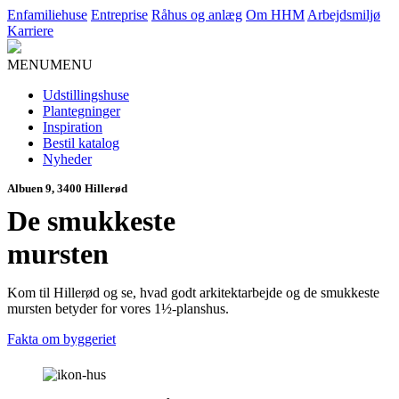
Enfamiliehuse
Entreprise
Råhus og anlæg
Om HHM
Arbejdsmiljø
Karriere
MENU
MENU
Udstillingshuse
Plantegninger
Inspiration
Bestil katalog
Nyheder
Albuen 9, 3400 Hillerød
De smukkeste
mursten
Kom til Hillerød og se, hvad godt arkitektarbejde og de smukkeste
mursten betyder for vores 1½-planshus.
Fakta om byggeriet