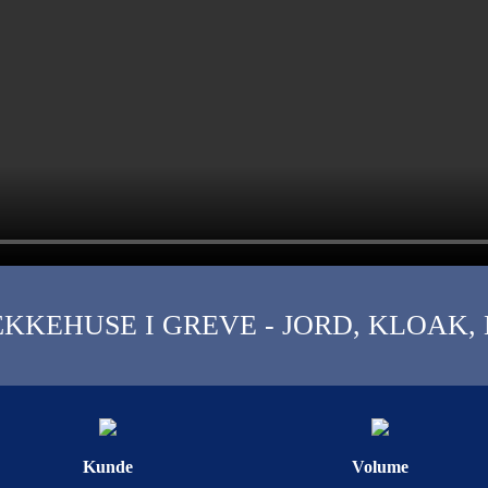
ÆKKEHUSE I GREVE - JORD, KLOAK,
Kunde
Volume