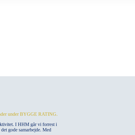
es kunder under BYGGE RATING.
ivitet. I HHM går vi forrest i
or det gode samarbejde. Med