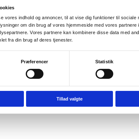
ookies
eed":"1000","autoplay":"false","autoplay_speed":"3000","loop":"false"
se vores indhold og annoncer, til at vise dig funktioner til sociale
ncy":"fade"}
oplysninger om din brug af vores hjemmeside med vores partnere i
ysepartnere. Vores partnere kan kombinere disse data med andr
et fra din brug af deres tjenester.
Præferencer
Statistik
nfor kerneområderne Nybyggeri og Renoverin
offentlige og private bygherrer. ”
Tillad valgte