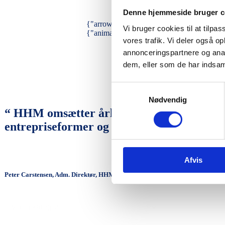
Denne hjemmeside bruger c
{"arrow":"false","pagination":"false","sp
Vi bruger cookies til at tilpas
{"animation_fancy":"zoom","transition_fa
vores trafik. Vi deler også 
annonceringspartnere og anal
dem, eller som de har indsaml
Samtykkevalg
Nødvendig
“ HHM omsætter årligt kr. +700 mio. inde
entrepriseformer og samarbejder både med 
Afvis
Peter Carstensen, Adm. Direktør, HHM A/S
Select content
Råhus Projekt - Dropdown-2