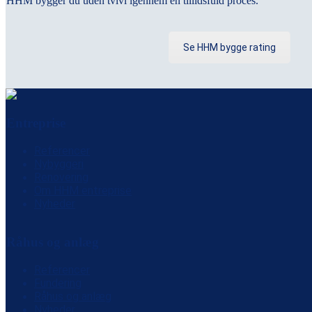
HHM bygger du uden tvivl igennem en tillidsfuld proces.
Se HHM bygge rating
Entreprise
Referencer
Nybyggeri
Renovering
Om HHM entreprise
Nyheder
Råhus og anlæg
Referencer
Fundering
Råhus og anlæg
Nyheder