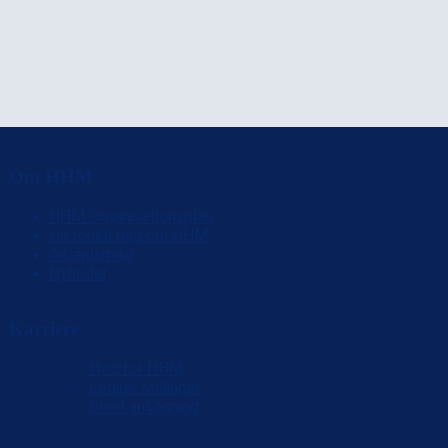
Om HHM
HHM Organisationsplan
Historien bag om HHM
Arbejdsmiljø
Nyheder
Karriere
Hvorfor HHM
Ledige stillinger
Send ansøgning