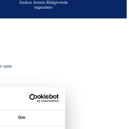
Anders Jensen Rådgivende
ingeniører
r samt
3.
Om