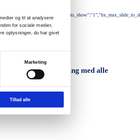
,"mode_bx":"horizontal","bx_slide_to_show":"1","bx_max_slide_to_show
 medier og til at analysere
nden for sociale medier,
e oplysninger, du har givet
Marketing
g. Vi har stor erfaring med alle
Tillad alle