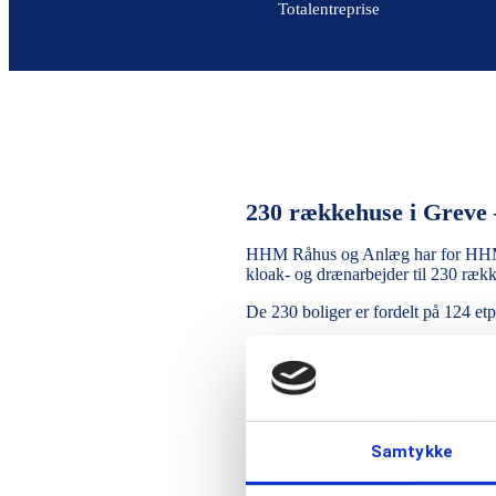
Totalentreprise
230 rækkehuse i Greve –
HHM Råhus og Anlæg har for HHM’s 
kloak- og drænarbejder til 230 ræk
De 230 boliger er fordelt på 124 et
I alt er der udført 1.850 meter fund
18.920 m2 terrændæk og brugt 4. 3
Projektet er gennemført i etaper over
Samtykke
Rådgiverne på projektet er KHS Ark