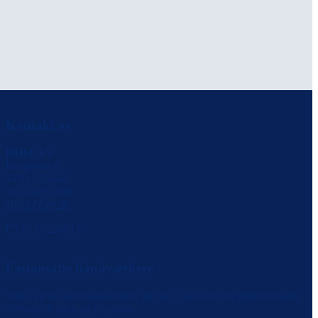
Kontakt os
HHM A/S
Bragesvej 4,
3400 Hillerød
+45 48253300
info@hhm.dk
CVR: 67294815
Fastansatte håndværkere
Vores egne faste håndværkere gør at vi kan styre byggeprocessen,
aflevere til tiden og til prisen.