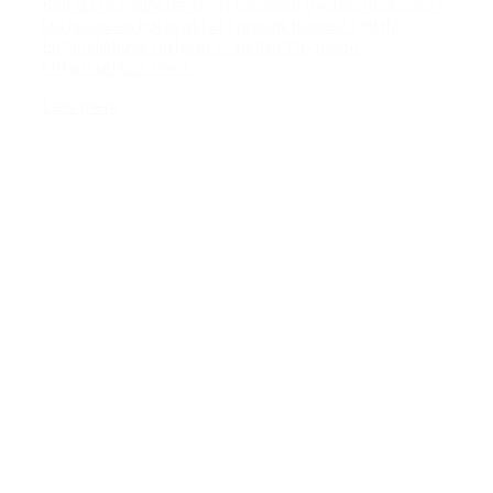
Kan du få bygherre trygt igennem byggeprocessen?
Og holde en høj kvalitet i produktionen? I HHM
Enfamiliehuse opfører vi arkitekttegnede
enfamiliehuse med...
Læs mere