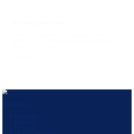
Bliv lærling hos HHM
Drømmer du om at blive tømrer, murer, VVS’er eller
struktør? Så søg en læreplads hos HHM og læg
stenene til en karriere...
Læs mere
Entreprise
Referencer
Nybyggeri
Renovering
Om HHM entreprise