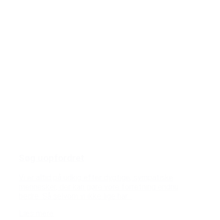
Søg uopfordret
Vi er altid på udkig efter dygtige, sympatiske
mennesker, der kan gøre vore forretning endnu
bedre. Så selvom vi ikke lige har...
Læs mere