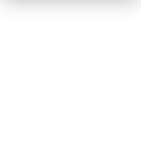
Bliv praktikant i vores Entreprise-afdeling
Skal du i praktik? Kunne du f.eks. tænke dig opgaver
som at bygge en ny bydel, opføre boligejendomme
og få stor indflydelse...