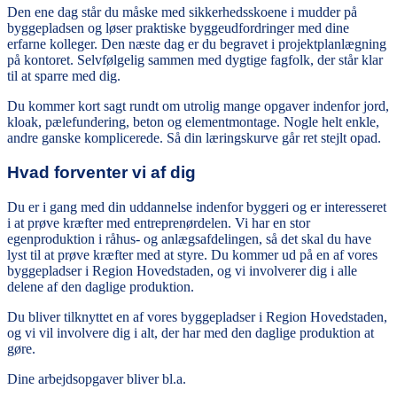
Den ene dag står du måske med sikkerhedsskoene i mudder på
byggepladsen og løser praktiske byggeudfordringer med dine
erfarne kolleger. Den næste dag er du begravet i projektplanlægning
på kontoret. Selvfølgelig sammen med dygtige fagfolk, der står klar
til at sparre med dig.
Du kommer kort sagt rundt om utrolig mange opgaver indenfor jord,
kloak, pælefundering, beton og elementmontage. Nogle helt enkle,
andre ganske komplicerede. Så din læringskurve går ret stejlt opad.
Hvad forventer vi af dig
Du er i gang med din uddannelse indenfor byggeri og er interesseret
i at prøve kræfter med entreprenørdelen. Vi har en stor
egenproduktion i råhus- og anlægsafdelingen, så det skal du have
lyst til at prøve kræfter med at styre. Du kommer ud på en af vores
byggepladser i Region Hovedstaden, og vi involverer dig i alle
delene af den daglige produktion.
Du bliver tilknyttet en af vores byggepladser i Region Hovedstaden,
og vi vil involvere dig i alt, der har med den daglige produktion at
gøre.
Dine arbejdsopgaver bliver bl.a.