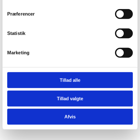
Præferencer
Funderingsmedarbejdere til HHM
Statistik
Fundering
I HHM Fundering har vi lynende travlt og søger
Marketing
derfor dygtige, kvalitetsbevidste og professionelle
kollegaer til at udføre vores funderingsaktiviteter.
DU BLIVER...
Læs mere
Tillad alle
Tillad valgte
Afvis