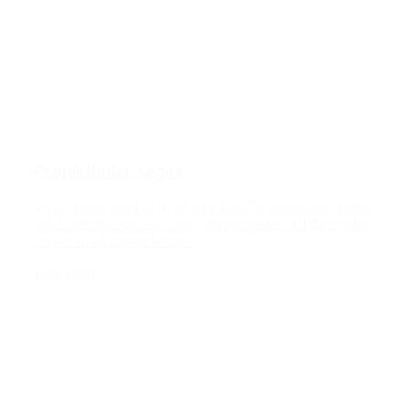
Projektleder søges
Vil du være med til at styrke HHM’s produktion inden
for totalentrepriser? Som projektleder i HHM møder
du ind til et spændende...
Læs mere