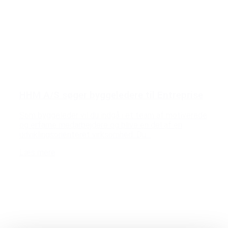
HHM A/S søger byggeledere til Entreprise
Som byggeleder vil du indgå i et team af motiverede
og erfarne medarbejdere og blive en del af en
udviklingsorienteret virksomhed. Du...
Læs mere