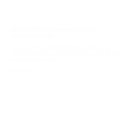
Bliv praktikant i vores Råhus- og
Anlægsafdeling
Skal du i praktik? Og interesserer du dig for alt fra
pælefundering til elementmontage? Så skal du søge
en praktikplads i HHM...
Læs mere