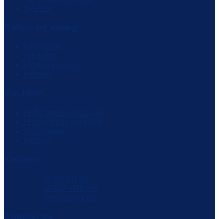
Nyheder
Råhus og anlæg
Referencer
Fundering
Råhus og anlæg
Nyheder
Om HHM
HHM Organisationsplan
Historien bag om HHM
Arbejdsmiljø
Nyheder
Karriere
Hvorfor HHM
Ledige stillinger
Send ansøgning
Kontakt os