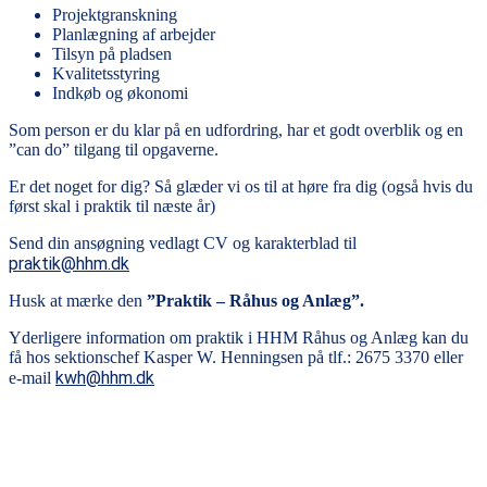
Projektgranskning
Planlægning af arbejder
Tilsyn på pladsen
Kvalitetsstyring
Indkøb og økonomi
Som person er du klar på en udfordring, har et godt overblik og en
”can do” tilgang til opgaverne.
Er det noget for dig? Så glæder vi os til at høre fra dig (også hvis du
først skal i praktik til næste år)
Send din ansøgning vedlagt CV og karakterblad til
praktik@hhm.dk
Husk at mærke den
”Praktik – Råhus og Anlæg”.
Yderligere information om praktik i HHM Råhus og Anlæg kan du
få hos sektionschef Kasper W. Henningsen på tlf.: 2675 3370 eller
kwh@hhm.dk
e-mail