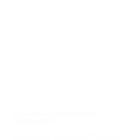
Bliv praktikant i vores Råhus- og
Anlægsafdeling
Skal du i praktik? Og interesserer du dig for alt fra
pælefundering til elementmontage? Så skal du søge