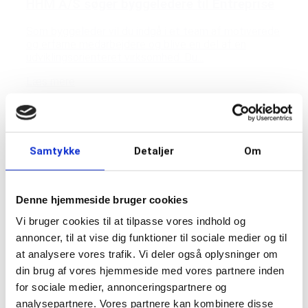
HHM A/S søger byggeledere til Entreprise
Som byggeleder vil du indgå i et team af motiverede
og erfarne medarbejdere og blive en del af en
udviklingsorienteret virksomhed. Du...
Læs mere
Samtykke
Detaljer
Om
Denne hjemmeside bruger cookies
Vi bruger cookies til at tilpasse vores indhold og
annoncer, til at vise dig funktioner til sociale medier og til
at analysere vores trafik. Vi deler også oplysninger om
din brug af vores hjemmeside med vores partnere inden
for sociale medier, annonceringspartnere og
analysepartnere. Vores partnere kan kombinere disse