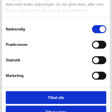
data med andre oplysninger, du har givet dem, eller som
de har indsamlet fra din brug af deres tjenester.
Samtykkevalg
Nødvendig
Præferencer
Statistik
Marketing
Funderingsmedarbejdere til HHM
Fundering
Tillad alle
I HHM Fundering har vi lynende travlt og søger
derfor dygtige, kvalitetsbevidste og professionelle