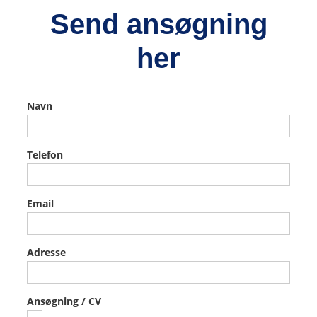
Send ansøgning
her
Søg
Navn
job
Telefon
Email
Adresse
Ansøgning / CV