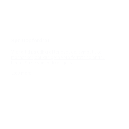
Søg uopfordret
Vi er altid på udkig efter dygtige, sympatiske
mennesker, der kan gøre vore forretning endnu
bedre. Så selvom vi ikke lige har...
Læs mere