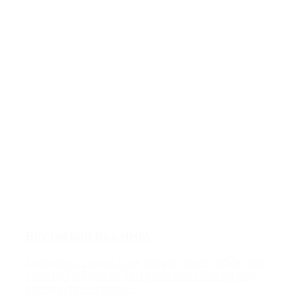
Bliv lærling hos HHM
Drømmer du om at blive tømrer, murer, VVS’er eller
struktør? Så søg en læreplads hos HHM og læg
stenene til en karriere...