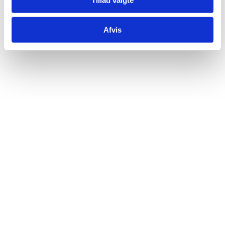
Tillad valgte
kollegaer til at udføre vores funderingsaktiviteter.
DU BLIVER...
Afvis
Læs mere