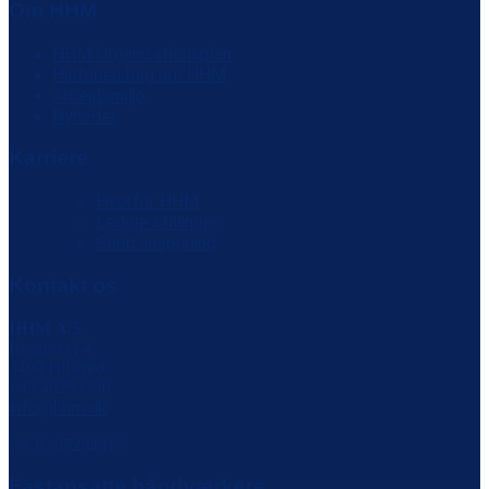
Om HHM
HHM Organisationsplan
Historien bag om HHM
Arbejdsmiljø
Nyheder
Karriere
Hvorfor HHM
Ledige stillinger
Send ansøgning
Kontakt os
HHM A/S
Bragesvej 4,
3400 Hillerød
+45 48253300
info@hhm.dk
CVR: 67294815
Fastansatte håndværkere