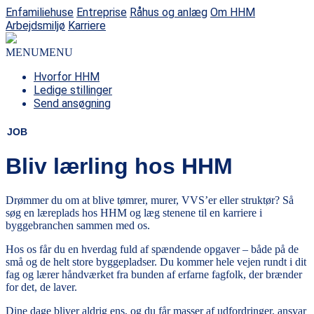
Enfamiliehuse
Entreprise
Råhus og anlæg
Om HHM
Arbejdsmiljø
Karriere
MENU
MENU
Hvorfor HHM
Ledige stillinger
Send ansøgning
JOB
Bliv lærling hos HHM
Drømmer du om at blive tømrer, murer, VVS’er eller struktør? Så
søg en læreplads hos HHM og læg stenene til en karriere i
byggebranchen sammen med os.
Hos os får du en hverdag fuld af spændende opgaver – både på de
små og de helt store byggepladser. Du kommer hele vejen rundt i dit
fag og lærer håndværket fra bunden af erfarne fagfolk, der brænder
for det, de laver.
Dine dage bliver aldrig ens, og du får masser af udfordringer, ansvar