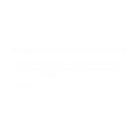
Bliv praktikant i vores Entreprise-afdeling
Skal du i praktik? Kunne du f.eks. tænke dig opgaver
som at bygge en ny bydel, opføre boligejendomme
og få stor indflydelse...
Læs mere