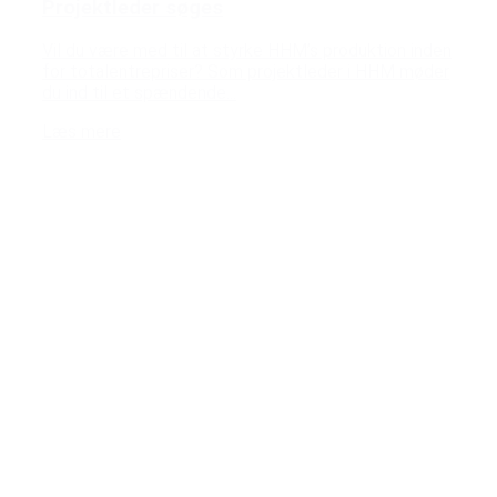
Projektleder søges
Vil du være med til at styrke HHM’s produktion inden
for totalentrepriser? Som projektleder i HHM møder
du ind til et spændende...
Læs mere