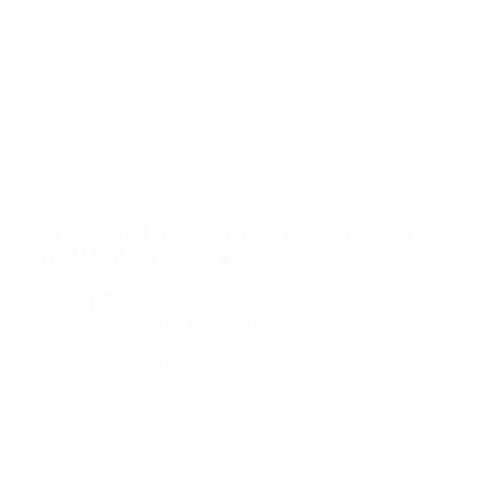
Vi søger en bygge- eller projektleder til
HHM Enfamiliehuse
Kan du få bygherre trygt igennem byggeprocessen?
Og holde en høj kvalitet i produktionen? I HHM
Enfamiliehuse opfører vi arkitekttegnede
enfamiliehuse med...
Læs mere