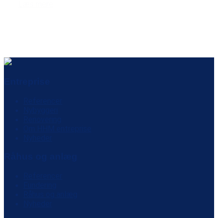
Læs mere
Entreprise
Referencer
Nybyggeri
Renovering
Om HHM entreprise
Nyheder
Råhus og anlæg
Referencer
Fundering
Råhus og anlæg
Nyheder