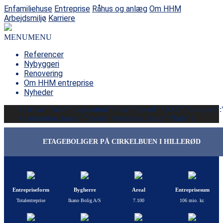
Enfamiliehuse
Entreprise
Råhus og anlæg
Om HHM
Arbejdsmiljø
Karriere
MENU
MENU
Referencer
Nybyggeri
Renovering
Om HHM entreprise
Nyheder
{"arrow":"true","pagination":"true","speed":"1000","autoplay":"
{"animation_fancy":"zoom","transition_fancy":"fade"}
ETAGEBOLIGER PÅ CIRKELBUEN I HILLERØD
Entrepriseform
Bygherre
Areal
Entreprisesum
Totalentreprise
Ikano Bolig A/S
7.100
106 mio. kr.