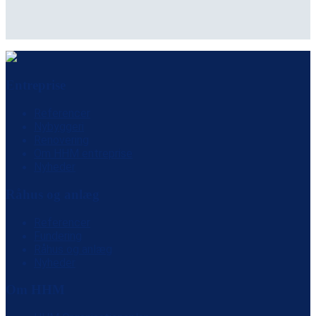
Entreprise
Referencer
Nybyggeri
Renovering
Om HHM entreprise
Nyheder
Råhus og anlæg
Referencer
Fundering
Råhus og anlæg
Nyheder
Om HHM