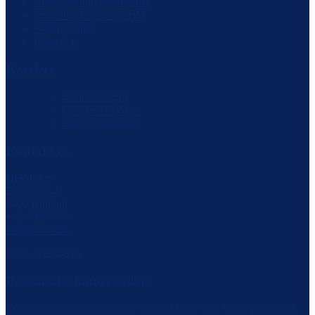
HHM Organisationsplan
Historien bag om HHM
Arbejdsmiljø
Nyheder
Karriere
Hvorfor HHM
Ledige stillinger
Send ansøgning
Kontakt os
HHM A/S
Bragesvej 4,
3400 Hillerød
+45 48253300
info@hhm.dk
CVR: 67294815
Fastansatte håndværkere
Vores egne faste håndværkere gør at vi kan styre byggeprocessen,