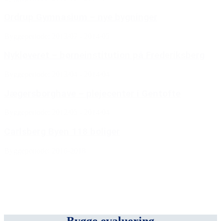
Ordrup Gymnasium – nye bygninger
Byggeperiode: 2013/07 - 2014/05
Nykløveret – børneinstitution på Frederiksberg
Byggeperiode: 2013/04 - 2014/04
Jægersborghave – plejecenter i Gentofte
Byggeperiode: 2012/05 - 2014/04
Carlsberg Byen 118 boliger
Byggeperiode: 2016-2018
Bygge evaluering