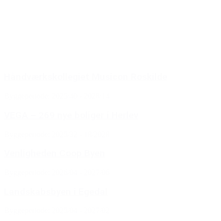
Boliger
Renovering
Skole/institution
Plejeboliger
Erhverv
Håndværkskollegiet Musicon Roskilde
Byggeperiode: 2025/40 - 2028/14
VEGA – 269 nye boliger i Herlev
Byggeperiode: 2025/32 - 18/2028
Venligheden Coop Byen
Byggeperiode: 2026/04 - 2027/06
Landskabsbyen i Egedal
Byggeperiode: 2025/04 - 2027/02