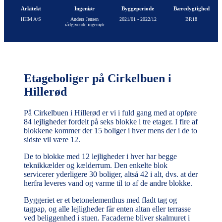
Arkitekt
Ingeniør
Byggeperiode
Bæredygtighed
HHM A/S
Anders Jensen
2021/01 - 2022/12
BR18
rådgivende ingeniør
Etageboliger på Cirkelbuen i
Hillerød
På Cirkelbuen i Hillerød er vi i fuld gang med at opføre
84 lejligheder fordelt på seks blokke i tre etager. I fire af
blokkene kommer der 15 boliger i hver mens der i de to
sidste vil være 12.
De to blokke med 12 lejligheder i hver har begge
teknikkælder og kælderrum. Den enkelte blok
servicerer yderligere 30 boliger, altså 42 i alt, dvs. at der
herfra leveres vand og varme til to af de andre blokke.
Byggeriet er et betonelementhus med fladt tag og
tagpap, og alle lejligheder får enten altan eller terrasse
ved beliggenhed i stuen. Facaderne bliver skalmuret i