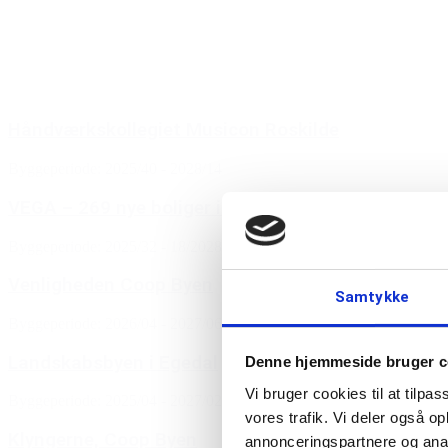
Skole/institution
Plejeboliger
Erhverv
Håndværkskollegiet Musicon Roskilde
Byggeperiode: 2025/40 - 2028/14
VEGA – 269 nye boliger i Herlev
Byggeperiode: 2025/32 - 18/2028
Venligheden Coop Byen
Samtykke
Byggeperiode: 2026/04 - 2027/06
Landskabsbyen i Egedal
Denne hjemmeside bruger c
Vi bruger cookies til at tilpas
Byggeperiode: 2025/04 - 2027/02
vores trafik. Vi deler også 
Klyngerne, Coop Byen
annonceringspartnere og anal