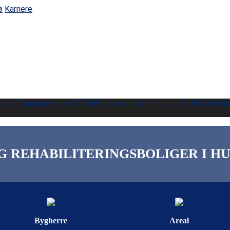
ø
Karriere
true","autoplay_speed":"3000","loop":"true","width_js":1000,"height_j
OG REHABILITERINGSBOLIGER I 
Bygherre
Areal