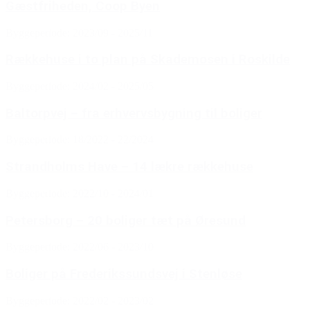
Gæstfriheden, Coop Byen
Byggeperiode: 2023/09 - 2025/11
Rækkehuse i to plan på Skademosen i Roskilde
Byggeperiode: 2024/02 - 2025/05
Baltorpvej – fra erhvervsbygning til boliger
Byggeperiode: 18/2022 - 22/2024
Strandholms Have – 14 lækre rækkehuse
Byggeperiode: 2022/10 - 2024/01
Petersborg – 20 boliger tæt på Øresund
Byggeperiode: 2022/06 - 2023/10
Boliger på Frederikssundsvej i Stenløse
Byggeperiode: 2022/02 - 2023/02