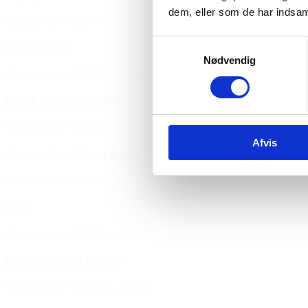
dem, eller som de har indsaml
Byggeperiode: 2025/05 - 2026/12
Samtykkevalg
Street-Lab
Nødvendig
Byggeperiode: 2025/05 - 2026/06
KLAX daginstitution
Byggeperiode: 2025/04 - 2026/04
Afvis
Omtanken, Coop Byen
Byggeperiode: 2025/02 - 2026/02
GEO
Byggeperiode: 2023/08 - 2025/09
Hørkær Have Herlev
Byggeperiode: 2022/12 - 2025/06