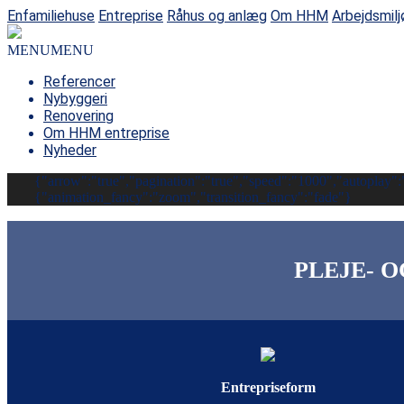
Enfamiliehuse
Entreprise
Råhus og anlæg
Om HHM
Arbejdsmilj
MENU
MENU
Referencer
Nybyggeri
Renovering
Om HHM entreprise
Nyheder
{"arrow":"true","pagination":"true","speed":"1000","autoplay":"
{"animation_fancy":"zoom","transition_fancy":"fade"}
PLEJE- 
Entrepriseform