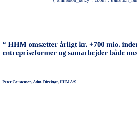
{"animation_fancy":"zoom","transition_fa
“ HHM omsætter årligt kr. +700 mio. inde
entrepriseformer og samarbejder både med 
Peter Carstensen, Adm. Direktør, HHM A/S
Entreprise
Select content
Projekt
-
Dropdown
Entreprise
Alle projekter
Projekt
Nybyggeri
Boliger
Renovering