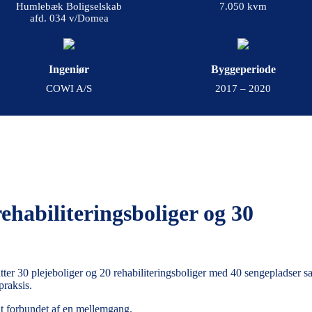
Humlebæk Boligselskab
7.050 kvm
afd. 034 v/Domea
Ingeniør
Byggeperiode
COWI A/S
2017 – 2020
rehabiliteringsboliger og 30
atter 30 plejeboliger og 20 rehabiliteringsboliger med 40 sengepladser s
praksis.
it forbundet af en mellemgang.