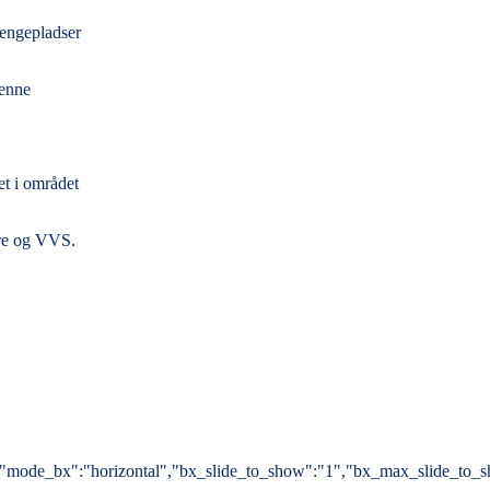
sengepladser
Denne
et i området
ere og VVS.
,"mode_bx":"horizontal","bx_slide_to_show":"1","bx_max_slide_to_show