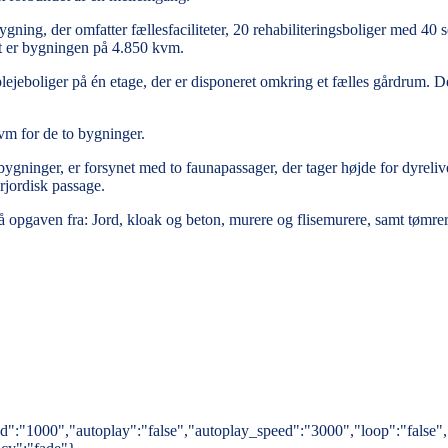
gning, der omfatter fællesfaciliteter, 20 rehabiliteringsboliger med 40 
lt er bygningen på 4.850 kvm.
ejeboliger på én etage, der er disponeret omkring et fælles gårdrum. 
kvm for de to bygninger.
ygninger, er forsynet med to faunapassager, der tager højde for dyreliv
rjordisk passage.
på opgaven fra: Jord, kloak og beton, murere og flisemurere, samt tømr
eed":"1000","autoplay":"false","autoplay_speed":"3000","loop":"false"