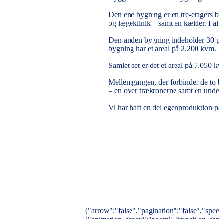
Den ene bygning er en tre-etagers by
og lægeklinik – samt en kælder. I a
Den anden bygning indeholder 30 pl
bygning har et areal på 2.200 kvm.
Samlet set er det et areal på 7.050 
Mellemgangen, der forbinder de to b
– en over trækronerne samt en unde
Vi har haft en del egenproduktion 
{"arrow":"false","pagination":"false","sp