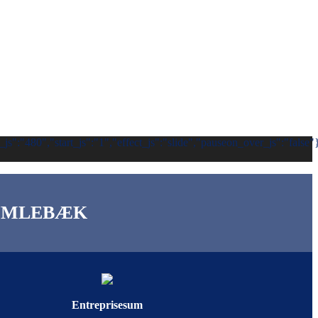
s":"480","start_js":"1","effect_js":"slide","pauseon_over_js":"false"
HUMLEBÆK
Entreprisesum