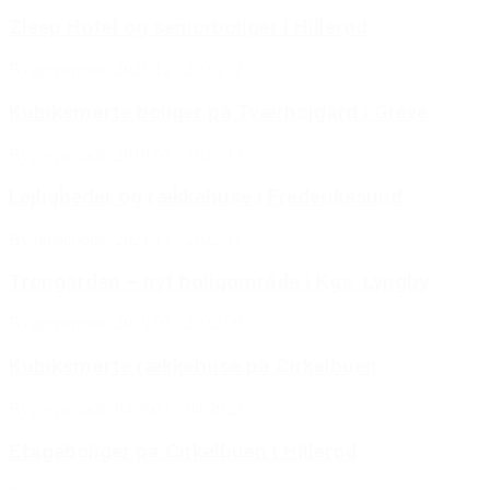
Zleep Hotel og seniorboliger i Hillerød
Byggeperiode: 2021/12 - 2023/12
Kubiksmarte boliger på Tværhøjgård i Greve
Byggeperiode: 2019/05 - 2023/12
Lejligheder og rækkehuse i Frederikssund
Byggeperiode: 2021/12 - 2022/12
Trongården – nyt boligområde i Kgs. Lyngby
Byggeperiode: 2019/05 - 2022/09
Kubiksmarte rækkehuse på Cirkelbuen
Byggeperiode: 04/2021 - 04/2022
Etageboliger på Cirkelbuen i Hillerød