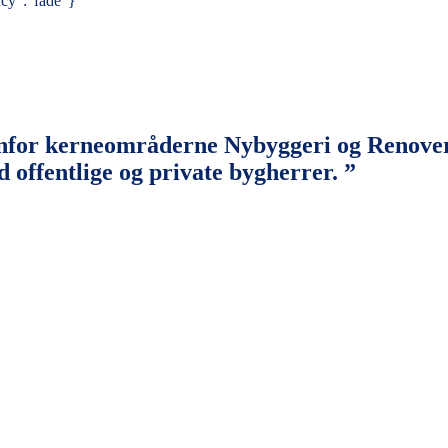
ncy":"fade"}
nfor kerneområderne Nybyggeri og Renoverin
offentlige og private bygherrer. ”