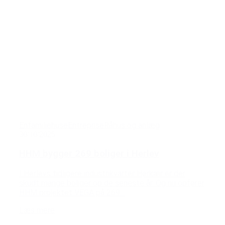
Enfamiliehuse
Entreprise
Råhus og anlæg
30/10/2025
HHM bygger 269 boliger i Herlev
I Herlevs tidligere industrikvarter Hørkær er der
skudt mange boliger op de seneste år. Og nu opfører
HHM projektet VEGA på 269...
Læs mere