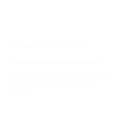
Enfamiliehuse
Entreprise
Råhus og anlæg
12/09/2023
HHM A/S får nyt bestyrelsesmedlem
Den 11. september 2023 indtrådte Bente Andersen
som medlem af bestyrelsen i HHM A/S. Bente
Andersen er adm. direktør i Fischer Lighting...
Læs mere