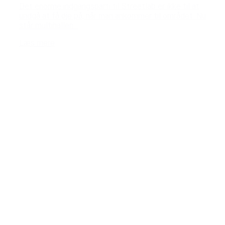
Det enorme indgangsparti til Streetlab er ikke til at
undgå at få øje på, når man ankommer til området. Nu
står multihallen...
Læs mere