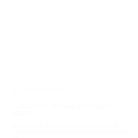
Entreprise
Råhus og anlæg
10/01/2023
1. SPADESTIK PÅ 264 NYE BOLIGER I
HERLEV
Mandag den 9. januar 2023 var der 1. spadestik til
Hørkær Have i Herlev, hvor HHM skal i gang med 264
nye...