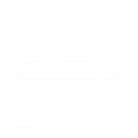
Enfamiliehuse
Entreprise
Job
Råhus og anlæg
24/03/2023
I HHM ER TIDLIG INDDRAGELSE TRYGHED
FOR KUNDEN
Selvom byggebranchen det sidste års tid har været
presset af flere udefra kommende faktorer, har
entreprenørvirksomheden HHM A/S opnået et
tilfredsstillende regnskabsresultat...
Læs mere