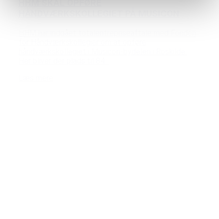
HHM SKAL OPFØRE
HÅNDVÆRKSKOLLEGIET PÅ MUSICON
HHM har indgået totalentrepriseaftale med Fonden
for Håndværkskollegier om at opføre
håndværkskollegiet i Musicon-bydelen i Roskilde.
Her bliver der plads til 84...
Læs mere