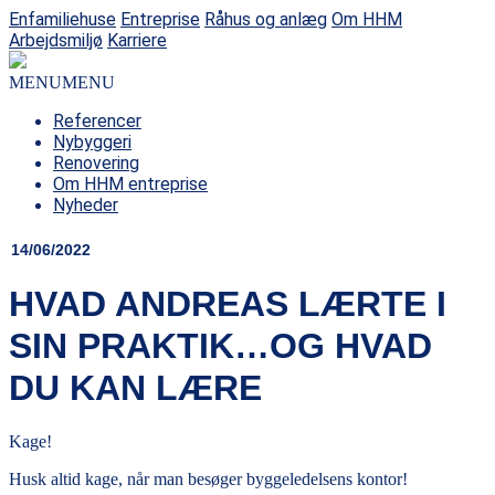
Enfamiliehuse
Entreprise
Råhus og anlæg
Om HHM
Arbejdsmiljø
Karriere
MENU
MENU
Referencer
Nybyggeri
Renovering
Om HHM entreprise
Nyheder
14/06/2022
HVAD ANDREAS LÆRTE I
SIN PRAKTIK…OG HVAD
DU KAN LÆRE
Kage!
Husk altid kage, når man besøger byggeledelsens kontor!