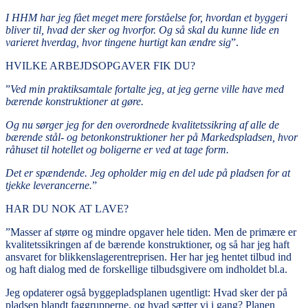
I HHM har jeg fået meget mere forståelse for, hvordan et byggeri
bliver til, hvad der sker og hvorfor. Og så skal du kunne lide en
varieret hverdag, hvor tingene hurtigt kan ændre sig
”.
HVILKE ARBEJDSOPGAVER FIK DU?
”
Ved min praktiksamtale fortalte jeg, at jeg gerne ville have med
bærende konstruktioner at gøre.
Og nu sørger jeg for den overordnede kvalitetssikring af alle de
bærende stål- og betonkonstruktioner her på Markedspladsen, hvor
råhuset til hotellet og boligerne er ved at tage form.
Det er spændende. Jeg opholder mig en del ude på pladsen for at
tjekke leverancerne.
”
HAR DU NOK AT LAVE?
”Masser af større og mindre opgaver hele tiden. Men de primære er
kvalitetssikringen af de bærende konstruktioner, og så har jeg haft
ansvaret for blikkenslagerentreprisen. Her har jeg hentet tilbud ind
og haft dialog med de forskellige tilbudsgivere om indholdet bl.a.
Jeg opdaterer også byggepladsplanen ugentligt: Hvad sker der på
pladsen blandt faggrupperne, og hvad sætter vi i gang? Planen