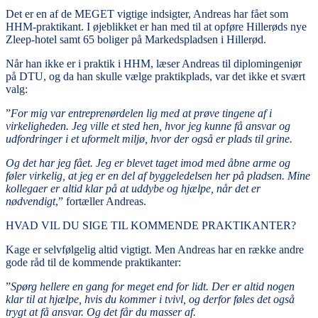
Det er en af de MEGET vigtige indsigter, Andreas har fået som
HHM-praktikant. I øjeblikket er han med til at opføre Hillerøds nye
Zleep-hotel samt 65 boliger på Markedspladsen i Hillerød.
Når han ikke er i praktik i HHM, læser Andreas til diplomingeniør
på DTU, og da han skulle vælge praktikplads, var det ikke et svært
valg:
”
For mig var entreprenørdelen lig med at prøve tingene af i
virkeligheden. Jeg ville et sted hen, hvor jeg kunne få ansvar og
udfordringer i et uformelt miljø, hvor der også er plads til grine.
Og det har jeg fået. Jeg er blevet taget imod med åbne arme og
føler virkelig, at jeg er en del af byggeledelsen her på pladsen. Mine
kollegaer er altid klar på at uddybe og hjælpe, når det er
nødvendigt
,” fortæller Andreas.
HVAD VIL DU SIGE TIL KOMMENDE PRAKTIKANTER?
Kage er selvfølgelig altid vigtigt. Men Andreas har en række andre
gode råd til de kommende praktikanter:
”
Spørg hellere en gang for meget end for lidt. Der er altid nogen
klar til at hjælpe, hvis du kommer i tvivl, og derfor føles det også
trygt at få ansvar. Og det får du masser af.