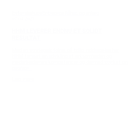
Enfamiliehuse
Entreprise
Råhus og anlæg
07/04/2025
HHM LEVERER ENDNU ET SOLIDT
RESULTAT
Med et strategisk fokus på tidlig inddragelse har
HHM fortsat sin udvikling af virksomheden og
medarbejdernes kompetencer og dermed styrket sin
position...
Læs mere