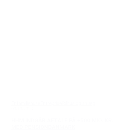
Enfamiliehuse
Entreprise
Råhus og anlæg
09/10/2023
HHM INDGÅR AFTALE PÅ +500 MIO. KR.
MED PENSIONDANMARK