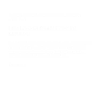
Enfamiliehuse
Entreprise
Job
Råhus og anlæg
04/04/2024
HHM LEVERER ENDNU ET SOLIDT
RESULTAT
Selvom byggebranchen de sidste års tid har været
presset af flere udefra kommende faktorer, har
entreprenørvirksomheden HHM A/S opnået et
tilfredsstillende regnskabsresultat...
Læs mere