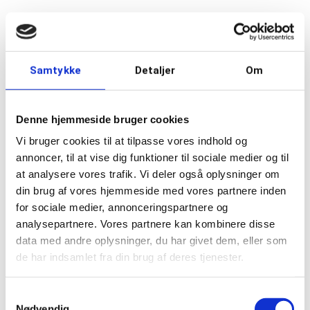
Samtykke
Detaljer
Om
Enfamiliehuse
Entreprise
Råhus og anlæg
23/01/2025
Denne hjemmeside bruger cookies
HHM på forkant med nye klimakrav
Vi bruger cookies til at tilpasse vores indhold og
annoncer, til at vise dig funktioner til sociale medier og til
Entreprenørvirksomheden HHM A/S har testet egne
at analysere vores trafik. Vi deler også oplysninger om
evner i at bygge klimavenlige enfamiliehuse. Det er
en investering i fremtiden, siger virksomhedens
din brug af vores hjemmeside med vores partnere inden
administrerende direktør...
for sociale medier, annonceringspartnere og
analysepartnere. Vores partnere kan kombinere disse
Læs mere
data med andre oplysninger, du har givet dem, eller som
de har indsamlet fra din brug af deres tjenester.
Samtykkevalg
Nødvendig