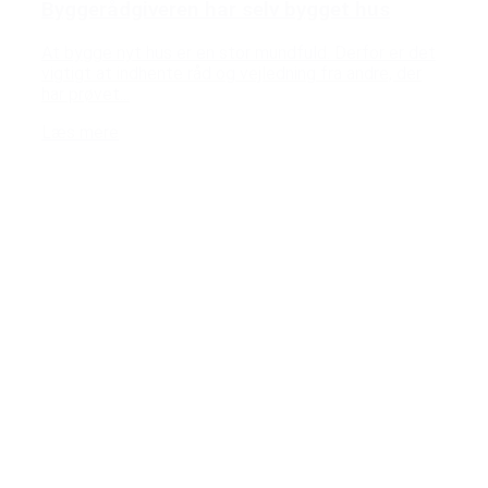
Byggerådgiveren har selv bygget hus
At bygge nyt hus er en stor mundfuld. Derfor er det
vigtigt at indhente råd og vejledning fra andre, der
har prøvet...
Læs mere