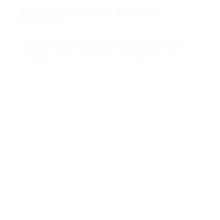
HHM LEVERER ENDNU ET SOLIDT
RESULTAT
Med et strategisk fokus på tidlig inddragelse har
HHM fortsat sin udvikling af virksomheden og
medarbejdernes kompetencer og dermed styrket sin
position...
Læs mere