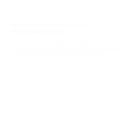
Enfamiliehuse
10/03/2023
PREMIERE: Nordisk Zen møder
Amerikansk charme
Hvad får man, når man blander nordisk zen med
skandinavisk kvalitet og amerikansk arkitektur? Man
får en ægte nordisk amerikaner. Men hvad...
Læs mere