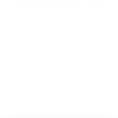
om et tredje byggeri i Coop Byen med yderligere 70
boliger. Det bringer den oprindelige...
Læs mere