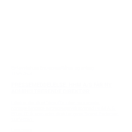
Enfamiliehuse
Entreprise
Råhus og anlæg
11/09/2024
PRESSEMEDDELELSE: HHM A/S FÅR NY
ADMINISTRERENDE DIREKTØR
I dag er der direktørskifte i den succesrige,
nordsjællandske entreprenørvirksomhed HHM A/S.
Efter 20 år som adm. direktør giver Svend Pedersen
stafetten...
Læs mere