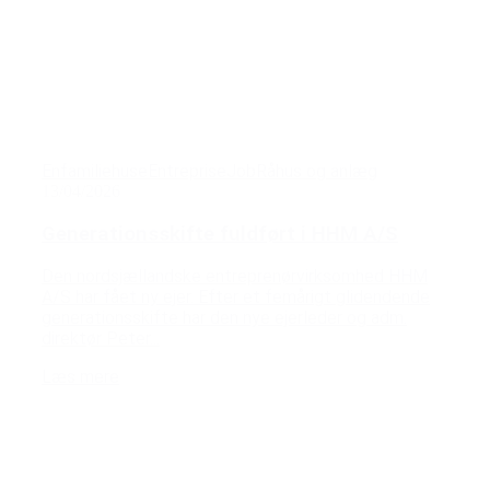
Enfamiliehuse
Entreprise
Job
Råhus og anlæg
13/04/2026
Generationsskifte fuldført i HHM A/S
Den nordsjællandske entreprenørvirksomhed HHM
A/S har fået ny ejer. Efter et femårigt glidendende
generationsskifte har den nye ejerleder og adm.
direktør Peter...
Læs mere