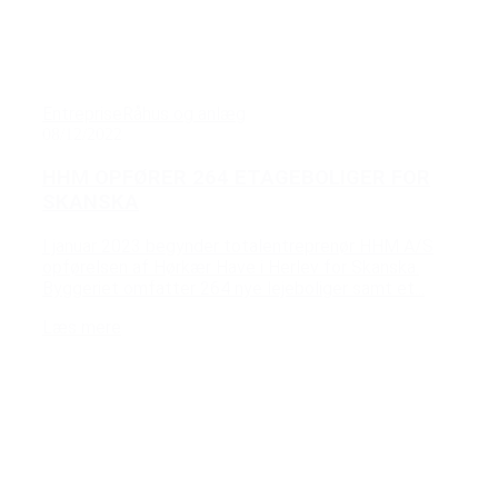
Entreprise
Råhus og anlæg
08/12/2022
HHM OPFØRER 264 ETAGEBOLIGER FOR
SKANSKA
I januar 2023 begynder totalentreprenør HHM A/S
opførelsen af Hørkær Have i Herlev for Skanska.
Byggeriet omfatter 264 nye lejeboliger samt et...
Læs mere