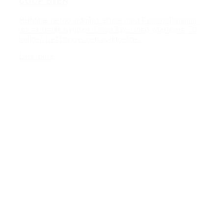
COOP BYEN
HHM har netop indgået aftale med PensionDanmark
om et tredje byggeri i Coop Byen med yderligere 70
boliger. Det bringer den oprindelige...
Læs mere