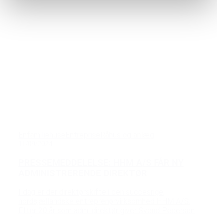
Enfamiliehuse
Entreprise
Råhus og anlæg
11/09/2024
PRESSEMEDDELELSE: HHM A/S FÅR NY
ADMINISTRERENDE DIREKTØR
I dag er der direktørskifte i den succesrige,
nordsjællandske entreprenørvirksomhed HHM A/S.
Efter 20 år som adm. direktør giver Svend Pedersen