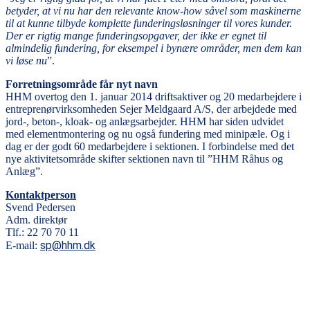
betyder, at vi nu har den relevante know-how såvel som maskinerne
til at kunne tilbyde komplette funderingsløsninger til vores kunder.
Der er rigtig mange funderingsopgaver, der ikke er egnet til
almindelig fundering, for eksempel i bynære områder, men dem kan
vi løse nu
”.
Forretningsområde får nyt navn
HHM overtog den 1. januar 2014 driftsaktiver og 20 medarbejdere i
entreprenør­virksomheden Sejer Meldgaard A/S, der arbejdede med
jord-, beton-, kloak- og anlægsarbejder. HHM har siden udvidet
med elementmontering og nu også fundering med minipæle. Og i
dag er der godt 60 medarbejdere i sektionen. I forbindelse med det
nye aktivitetsområde skifter sektionen navn til ”HHM Råhus og
Anlæg”.
Kontaktperson
Svend Pedersen
Adm. direktør
Tlf.: 22 70 70 11
sp@hhm.dk
E-mail: