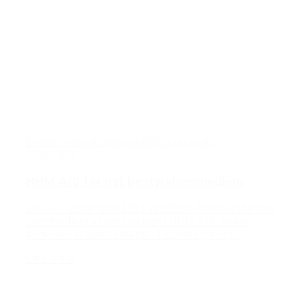
Enfamiliehuse
Entreprise
Råhus og anlæg
12/09/2023
HHM A/S får nyt bestyrelsesmedlem
Den 11. september 2023 indtrådte Bente Andersen
som medlem af bestyrelsen i HHM A/S. Bente
Andersen er adm. direktør i Fischer Lighting...
Læs mere