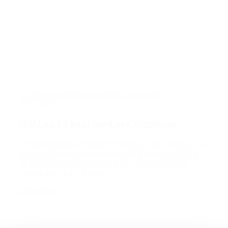
Enfamiliehuse
Entreprise
Råhus og anlæg
23/01/2025
HHM på forkant med nye klimakrav
Entreprenørvirksomheden HHM A/S har testet egne
evner i at bygge klimavenlige enfamiliehuse. Det er
en investering i fremtiden, siger virksomhedens
administrerende direktør...
Læs mere