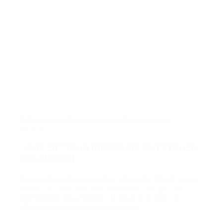
Enfamiliehuse
Entreprise
Job
Råhus og anlæg
24/03/2023
I HHM ER TIDLIG INDDRAGELSE TRYGHED
FOR KUNDEN
Selvom byggebranchen det sidste års tid har været
presset af flere udefra kommende faktorer, har
entreprenørvirksomheden HHM A/S opnået et
tilfredsstillende regnskabsresultat...