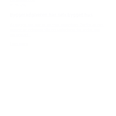
Enfamiliehuse
01/06/2023
Byggerådgiveren har selv bygget hus
At bygge nyt hus er en stor mundfuld. Derfor er det
vigtigt at indhente råd og vejledning fra andre, der
har prøvet...
Læs mere