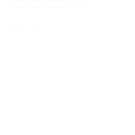
GADEIDRÆT OG KULTUR
Det enorme indgangsparti til Streetlab er ikke til at
undgå at få øje på, når man ankommer til området. Nu
står multihallen...
Læs mere