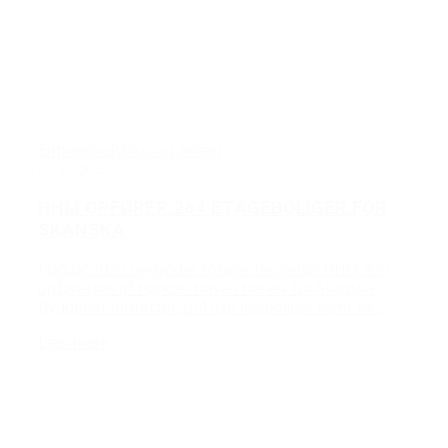
Entreprise
Råhus og anlæg
08/12/2022
HHM OPFØRER 264 ETAGEBOLIGER FOR
SKANSKA
I januar 2023 begynder totalentreprenør HHM A/S
opførelsen af Hørkær Have i Herlev for Skanska.
Byggeriet omfatter 264 nye lejeboliger samt et...
Læs mere