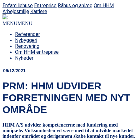
Enfamiliehuse
Entreprise
Råhus og anlæg
Om HHM
Arbejdsmiljø
Karriere
MENU
MENU
Referencer
Nybyggeri
Renovering
Om HHM entreprise
Nyheder
09/12/2021
PRM: HHM UDVIDER
FORRETNINGEN MED NYT
OMRÅDE
HHM A/S udvider kompetencerne med fundering med
minipæle. Virksomheden vil være med til at udvikle markedet
indenfor området og derigennem skabe kontakt til nye kunder.