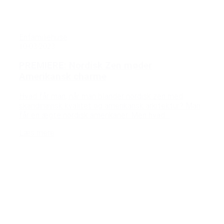
Enfamiliehuse
10/03/2023
PREMIERE: Nordisk Zen møder
Amerikansk charme
Hvad får man, når man blander nordisk zen med
skandinavisk kvalitet og amerikansk arkitektur? Man
får en ægte nordisk amerikaner. Men hvad...
Læs mere