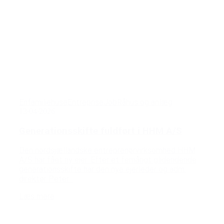
Enfamiliehuse
Entreprise
Job
Råhus og anlæg
13/04/2026
Generationsskifte fuldført i HHM A/S
Den nordsjællandske entreprenørvirksomhed HHM
A/S har fået ny ejer. Efter et femårigt glidendende
generationsskifte har den nye ejerleder og adm.
direktør Peter...
Læs mere