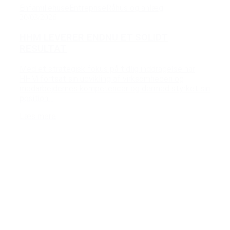
Enfamiliehuse
Entreprise
Råhus og anlæg
20/03/2026
HHM LEVERER ENDNU ET SOLIDT
RESULTAT
Med et strategisk fokus på tidlig inddragelse har
HHM fortsat sin udvikling af virksomheden og
medarbejdernes kompetencer og dermed styrket sin
position...
Læs mere