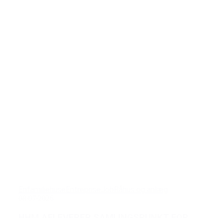
Enfamiliehuse
Entreprise
Job
Råhus og anlæg
08/07/2026
HHM AFLEVERER SAMLINGSPUNKT FOR