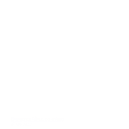
Entreprise
Råhus og anlæg
07/09/2022