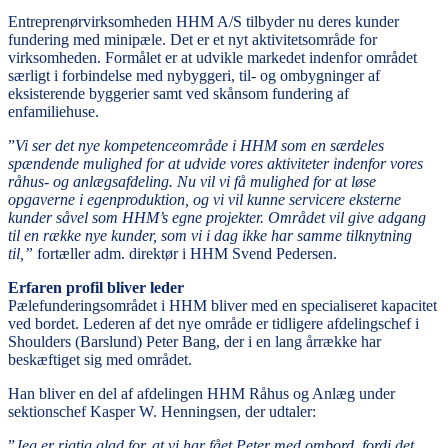
Entreprenørvirksomheden HHM A/S tilbyder nu deres kunder
fundering med minipæle. Det er et nyt aktivitetsområde for
virksomheden. Formålet er at udvikle markedet indenfor området
særligt i forbindelse med nybyggeri, til- og ombygninger af
eksisterende byggerier samt ved skånsom fundering af
enfamiliehuse.
”
Vi ser det nye kompetenceområde i HHM som en særdeles
spændende mulighed for at udvide vores aktiviteter indenfor vores
råhus- og anlægsafdeling. Nu vil vi få mulighed for at løse
opgaverne i egenproduktion, og vi vil kunne servicere eksterne
kunder såvel som HHM’s egne projekter. Området vil give adgang
til en række nye kunder, som vi i dag ikke har samme tilknytning
til,”
fortæller adm. direktør i HHM Svend Pedersen.
Erfaren profil bliver leder
Pælefunderingsområdet i HHM bliver med en specialiseret kapacitet
ved bordet. Lederen af det nye område er tidligere afdelingschef i
Shoulders (Barslund) Peter Bang, der i en lang årrække har
beskæftiget sig med området.
Han bliver en del af afdelingen HHM Råhus og Anlæg under
sektionschef Kasper W. Henningsen, der udtaler:
”
Jeg er rigtig glad for, at vi har fået Peter med ombord, fordi det