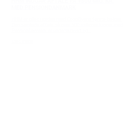
HHM INDGÅR AFTALE PÅ +500 MIO. KR.
MED PENSIONDANMARK
HHM er gået i jorden med CoopByens første boliger.
Den samlede aftale på over 500 millioner kroner med
PensionDanmark er underskrevet og...
Læs mere