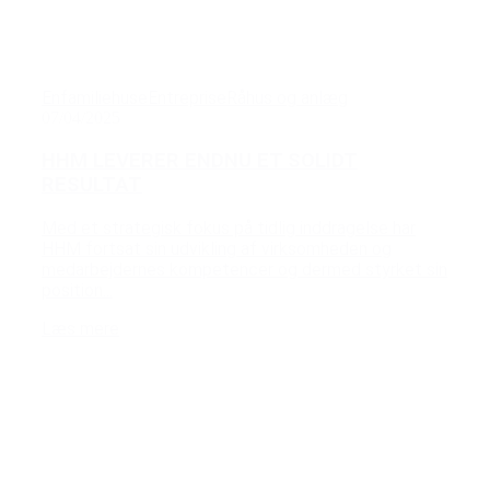
Enfamiliehuse
Entreprise
Råhus og anlæg
07/04/2025
HHM LEVERER ENDNU ET SOLIDT
RESULTAT
Med et strategisk fokus på tidlig inddragelse har
HHM fortsat sin udvikling af virksomheden og
medarbejdernes kompetencer og dermed styrket sin
position...
Læs mere