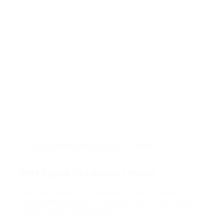
Enfamiliehuse
Entreprise
Råhus og anlæg
30/10/2025
HHM bygger 269 boliger i Herlev
I Herlevs tidligere industrikvarter Hørkær er der
skudt mange boliger op de seneste år. Og nu opfører
HHM projektet VEGA på 269...