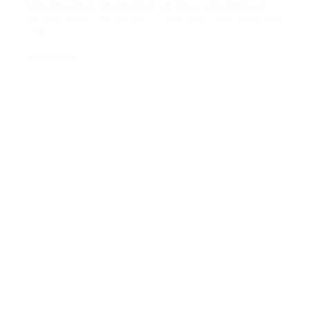
Mandag den 9. januar 2023 var der 1. spadestik til
Hørkær Have i Herlev, hvor HHM skal i gang med 264
nye...
Læs mere