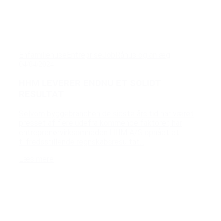
Enfamiliehuse
Entreprise
Job
Råhus og anlæg
04/04/2024
HHM LEVERER ENDNU ET SOLIDT
RESULTAT
Selvom byggebranchen de sidste års tid har været
presset af flere udefra kommende faktorer, har
entreprenørvirksomheden HHM A/S opnået et
tilfredsstillende regnskabsresultat...
Læs mere