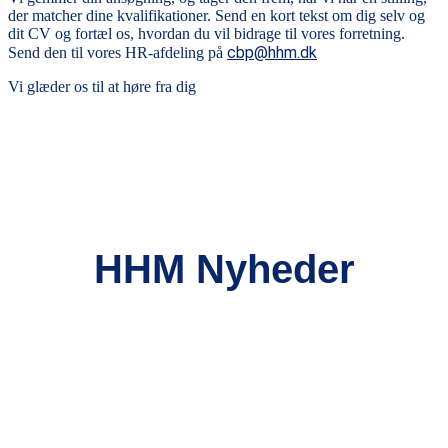
der matcher dine kvalifikationer. Send en kort tekst om dig selv og
dit CV og fortæl os, hvordan du vil bidrage til vores forretning.
cbp@hhm.dk
Send den til vores HR-afdeling på
Vi glæder os til at høre fra dig
HHM Nyheder
Post
Select content
Filter
-
Dropdown-
Post
2-
Alle nyheder
Filter
2
Entreprise
Enfamiliehuse
Råhus og anlæg