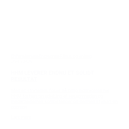
Enfamiliehuse
Entreprise
Råhus og anlæg
20/03/2026
HHM LEVERER ENDNU ET SOLIDT
RESULTAT
Med et strategisk fokus på tidlig inddragelse har
HHM fortsat sin udvikling af virksomheden og
medarbejdernes kompetencer og dermed styrket sin
position...
Læs mere