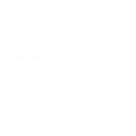
Entreprise
03/04/2025
HHM TAGER HUL PÅ TREDJE BYGGERI I
COOP BYEN
HHM har netop indgået aftale med PensionDanmark
om et tredje byggeri i Coop Byen med yderligere 70
boliger. Det bringer den oprindelige...
Læs mere