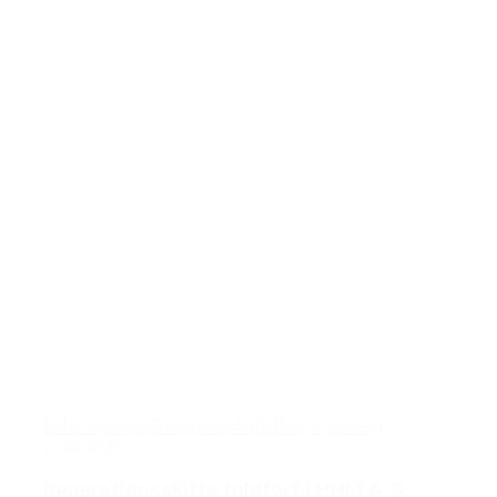
Enfamiliehuse
Entreprise
Job
Råhus og anlæg
13/04/2026
Generationsskifte fuldført i HHM A/S