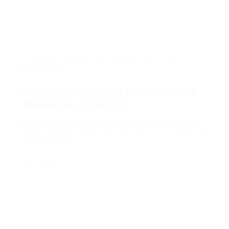
Enfamiliehuse
Entreprise
Job
Råhus og anlæg
08/07/2026
HHM AFLEVERER SAMLINGSPUNKT FOR
GADEIDRÆT OG KULTUR
Det enorme indgangsparti til Streetlab er ikke til at
undgå at få øje på, når man ankommer til området. Nu
står multihallen...
Læs mere