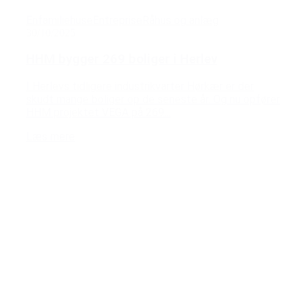
Enfamiliehuse
Entreprise
Råhus og anlæg
30/10/2025
HHM bygger 269 boliger i Herlev
I Herlevs tidligere industrikvarter Hørkær er der
skudt mange boliger op de seneste år. Og nu opfører
HHM projektet VEGA på 269...
Læs mere