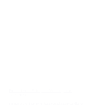
Enfamiliehuse
Entreprise
Råhus og anlæg
12/09/2023
HHM A/S får nyt bestyrelsesmedlem