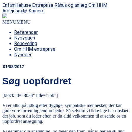
Enfamiliehuse
Entreprise
Råhus og anlæg
Om HHM
Arbejdsmiljø
Karriere
MENU
MENU
Referencer
Nybyggeri
Renovering
Om HHM entreprise
Nyheder
01/08/2017
Søg uopfordret
[block id=”8034″ title=”Job”]
Vi er altid på udkig efter dygtige, sympatiske mennesker, der kan
gøre vore forretning endnu bedre. Så selvom vi ikke lige har opslået
det job, som du leder efter, er du altid velkommen til at sende os en
uopfordret ansøgning.
Vi gemmer din ansøgning, og tager den frem, når vi har en stilling,