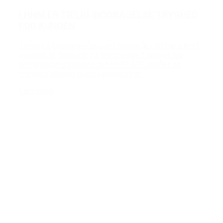
I HHM ER TIDLIG INDDRAGELSE TRYGHED
FOR KUNDEN
Selvom byggebranchen det sidste års tid har været
presset af flere udefra kommende faktorer, har
entreprenørvirksomheden HHM A/S opnået et
tilfredsstillende regnskabsresultat...
Læs mere