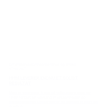
Enfamiliehuse
Entreprise
Råhus og anlæg
07/04/2025
HHM LEVERER ENDNU ET SOLIDT
RESULTAT
Med et strategisk fokus på tidlig inddragelse har
HHM fortsat sin udvikling af virksomheden og
medarbejdernes kompetencer og dermed styrket sin
position...