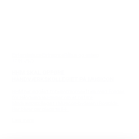
Enfamiliehuse
Entreprise
Råhus og anlæg
17/01/2025
HHM SKAL OPFØRE
HÅNDVÆRKSKOLLEGIET PÅ MUSICON
HHM har indgået totalentrepriseaftale med Fonden
for Håndværkskollegier om at opføre
håndværkskollegiet i Musicon-bydelen i Roskilde.
Her bliver der plads til 84...
Læs mere