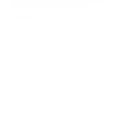
entreprenørvirksomheden HHM A/S opnået et
tilfredsstillende regnskabsresultat...
Læs mere