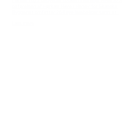
I januar 2023 begynder totalentreprenør HHM A/S
opførelsen af Hørkær Have i Herlev for Skanska.
Byggeriet omfatter 264 nye lejeboliger samt et...
Læs mere