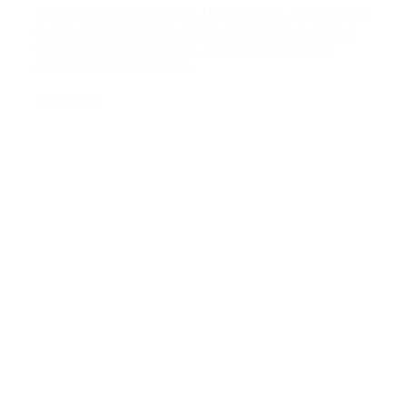
Entreprenørvirksomheden HHM A/S har testet egne
evner i at bygge klimavenlige enfamiliehuse. Det er
en investering i fremtiden, siger virksomhedens
administrerende direktør...
Læs mere