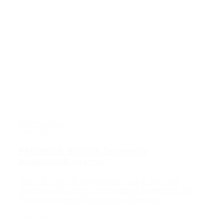
Enfamiliehuse
10/03/2023
PREMIERE: Nordisk Zen møder
Amerikansk charme
Hvad får man, når man blander nordisk zen med
skandinavisk kvalitet og amerikansk arkitektur? Man
får en ægte nordisk amerikaner. Men hvad...
Læs mere