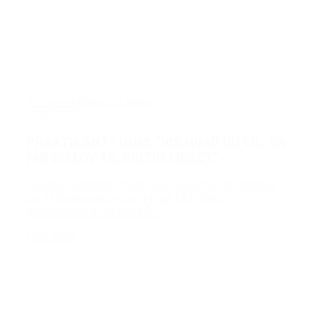
Entreprise
Råhus og anlæg
07/09/2022
PRAKTIKANT I HHM: ”VIS HVAD DU VIL, SÅ
FÅR DU LOV TIL RIGTIG MEGET”
Jonas er uddannet murer og i gang med at uddanne
sig til bygningskonstruktør på KEA. Med i
uddannelsen er et halvt års...
Læs mere