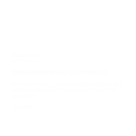
Enfamiliehuse
01/06/2023
Byggerådgiveren har selv bygget hus
At bygge nyt hus er en stor mundfuld. Derfor er det
vigtigt at indhente råd og vejledning fra andre, der
har prøvet...
Læs mere