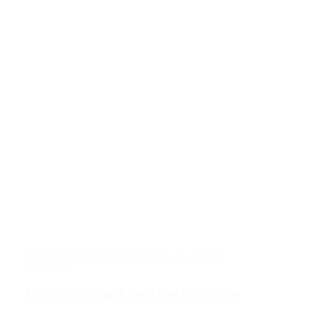
Enfamiliehuse
Entreprise
Råhus og anlæg
23/01/2025
HHM på forkant med nye klimakrav