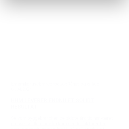
Enfamiliehuse
Entreprise
Job
Råhus og anlæg
04/04/2024
HHM LEVERER ENDNU ET SOLIDT
RESULTAT
Selvom byggebranchen de sidste års tid har været
presset af flere udefra kommende faktorer, har