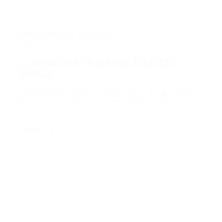
Entreprise
Råhus og anlæg
10/01/2023
1. SPADESTIK PÅ 264 NYE BOLIGER I
HERLEV
Mandag den 9. januar 2023 var der 1. spadestik til
Hørkær Have i Herlev, hvor HHM skal i gang med 264
nye...
Læs mere