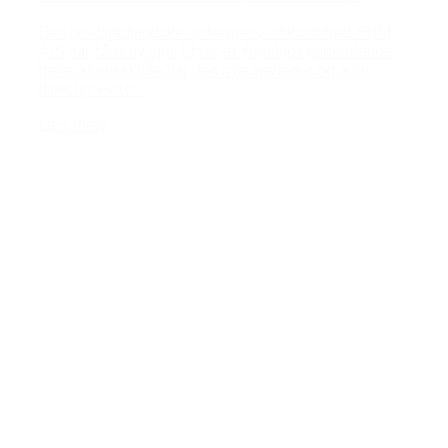
Den nordsjællandske entreprenørvirksomhed HHM
A/S har fået ny ejer. Efter et femårigt glidendende
generationsskifte har den nye ejerleder og adm.
direktør Peter...
Læs mere