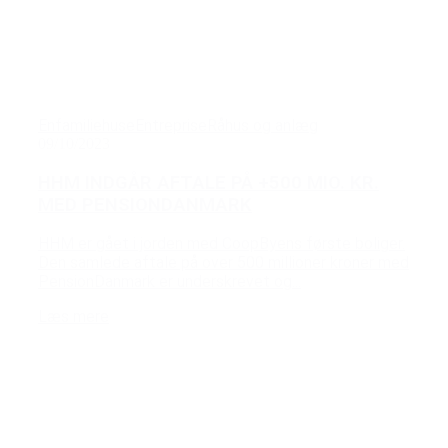
Enfamiliehuse
Entreprise
Råhus og anlæg
09/10/2023
HHM INDGÅR AFTALE PÅ +500 MIO. KR.
MED PENSIONDANMARK
HHM er gået i jorden med CoopByens første boliger.
Den samlede aftale på over 500 millioner kroner med
PensionDanmark er underskrevet og...
Læs mere