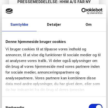
PRESSEMEDDELELSE: HHM A/S FÅR NY
ADMINISTRERENDE DIREKTØR
I dag er der direktørskifte i den succesrige,
nordsjællandske entreprenørvirksomhed
Samtykke
Detaljer
Om
HHM A/S. Efter 20 år som adm. direktør
giver Svend Pedersen stafetten...
Læs mere
Denne hjemmeside bruger cookies
Vi bruger cookies til at tilpasse vores indhold og
annoncer, til at vise dig funktioner til sociale medier og til
at analysere vores trafik. Vi deler også oplysninger om
din brug af vores hjemmeside med vores partnere inden
for sociale medier, annonceringspartnere og
analysepartnere. Vores partnere kan kombinere disse
data med andre oplysninger, du har givet dem, eller som
de har indsamlet fra din brug af deres tjenester.
Samtykkevalg
Nødvendig