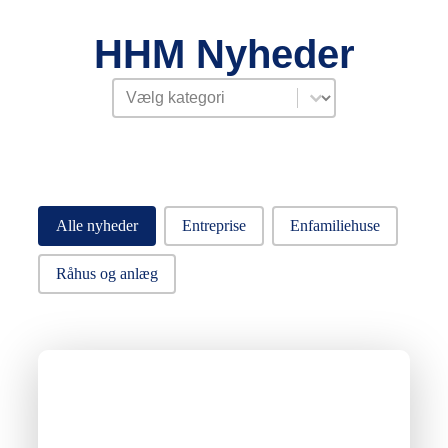
HHM Nyheder
Select content
Post Filter - Dropdown-2-2
Post Filter
Alle nyheder
Entreprise
Enfamiliehuse
Råhus og anlæg