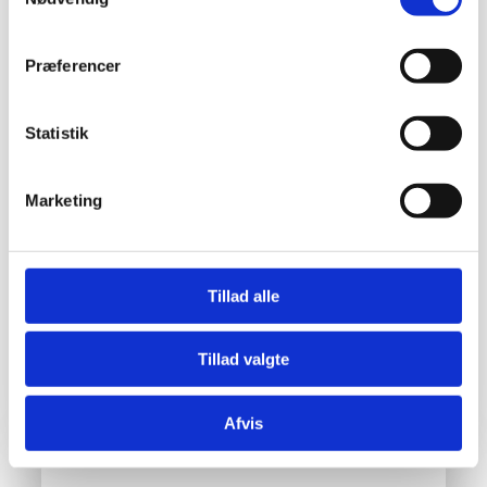
Præferencer
Enfamiliehuse
Entreprise
Job
Råhus og anlæg
Statistik
04/04/2024
HHM LEVERER ENDNU ET SOLIDT
Marketing
RESULTAT
Selvom byggebranchen de sidste års tid har
været presset af flere udefra kommende
faktorer, har entreprenørvirksomheden
Tillad alle
HHM A/S opnået et tilfredsstillende
regnskabsresultat...
Tillad valgte
Læs mere
Afvis