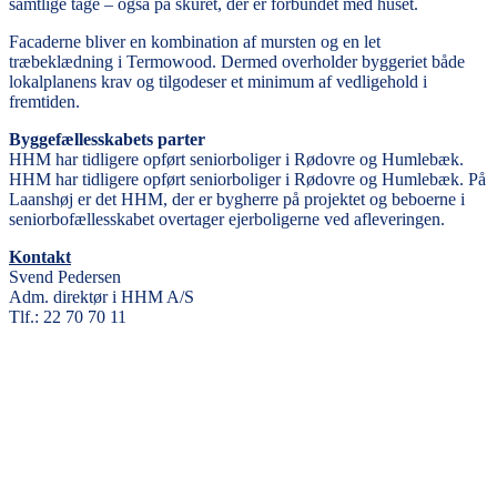
samtlige tage – også på skuret, der er forbundet med huset.
Facaderne bliver en kombination af mursten og en let
træbeklædning i Termowood. Dermed overholder byggeriet både
lokalplanens krav og tilgodeser et minimum af vedligehold i
fremtiden.
Byggefællesskabets parter
HHM har tidligere opført seniorboliger i Rødovre og Humlebæk.
HHM har tidligere opført seniorboliger i Rødovre og Humlebæk. På
Laanshøj er det HHM, der er bygherre på projektet og beboerne i
seniorbofællesskabet overtager ejerboligerne ved afleveringen.
Kontakt
Svend Pedersen
Adm. direktør i HHM A/S
Tlf.: 22 70 70 11