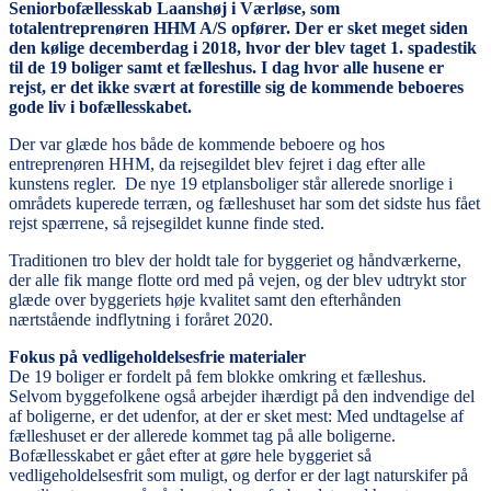
Seniorbofællesskab Laanshøj i Værløse, som
totalentreprenøren HHM A/S opfører. Der er sket meget siden
den kølige decemberdag i 2018, hvor der blev taget 1. spadestik
til de 19 boliger samt et fælleshus. I dag hvor alle husene er
rejst, er det ikke svært at forestille sig de kommende beboeres
gode liv i bofællesskabet.
Der var glæde hos både de kommende beboere og hos
entreprenøren HHM, da rejsegildet blev fejret i dag efter alle
kunstens regler. De nye 19 etplansboliger står allerede snorlige i
områdets kuperede terræn, og fælleshuset har som det sidste hus fået
rejst spærrene, så rejsegildet kunne finde sted.
Traditionen tro blev der holdt tale for byggeriet og håndværkerne,
der alle fik mange flotte ord med på vejen, og der blev udtrykt stor
glæde over byggeriets høje kvalitet samt den efterhånden
nærtstående indflytning i foråret 2020.
Fokus på vedligeholdelsesfrie materialer
De 19 boliger er fordelt på fem blokke omkring et fælleshus.
Selvom byggefolkene også arbejder ihærdigt på den indvendige del
af boligerne, er det udenfor, at der er sket mest: Med undtagelse af
fælleshuset er der allerede kommet tag på alle boligerne.
Bofællesskabet er gået efter at gøre hele byggeriet så
vedligeholdelsesfrit som muligt, og derfor er der lagt naturskifer på