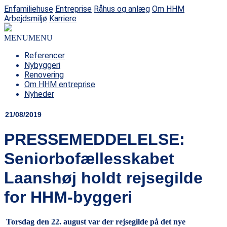
Enfamiliehuse
Entreprise
Råhus og anlæg
Om HHM
Arbejdsmiljø
Karriere
MENU
MENU
Referencer
Nybyggeri
Renovering
Om HHM entreprise
Nyheder
21/08/2019
PRESSEMEDDELELSE:
Seniorbofællesskabet
Laanshøj holdt rejsegilde
for HHM-byggeri
Torsdag den 22. august var der rejsegilde på det nye