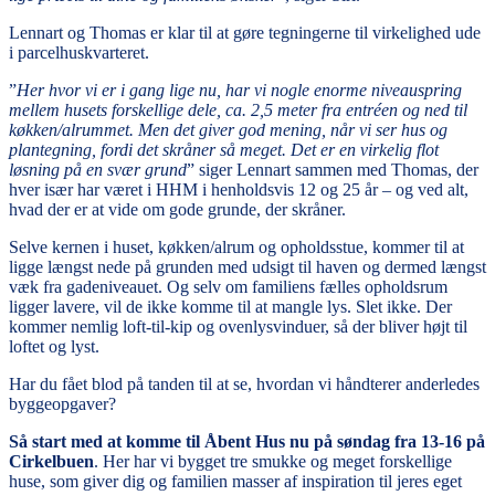
Lennart og Thomas er klar til at gøre tegningerne til virkelighed ude
i parcelhuskvarteret.
”
Her hvor vi er i gang lige nu, har vi nogle enorme niveauspring
mellem husets forskellige dele, ca. 2,5 meter fra entréen og ned til
køkken/alrummet. Men det giver god mening, når vi ser hus og
plantegning, fordi det skråner så meget. Det er en virkelig flot
løsning på en svær grund
” siger Lennart sammen med Thomas, der
hver især har været i HHM i henholdsvis 12 og 25 år – og ved alt,
hvad der er at vide om gode grunde, der skråner.
Selve kernen i huset, køkken/alrum og opholdsstue, kommer til at
ligge længst nede på grunden med udsigt til haven og dermed længst
væk fra gadeniveauet. Og selv om familiens fælles opholdsrum
ligger lavere, vil de ikke komme til at mangle lys. Slet ikke. Der
kommer nemlig loft-til-kip og ovenlysvinduer, så der bliver højt til
loftet og lyst.
Har du fået blod på tanden til at se, hvordan vi håndterer anderledes
byggeopgaver?
Så start med at komme til Åbent Hus nu på søndag fra 13-16 på
Cirkelbuen
. Her har vi bygget tre smukke og meget forskellige
huse, som giver dig og familien masser af inspiration til jeres eget