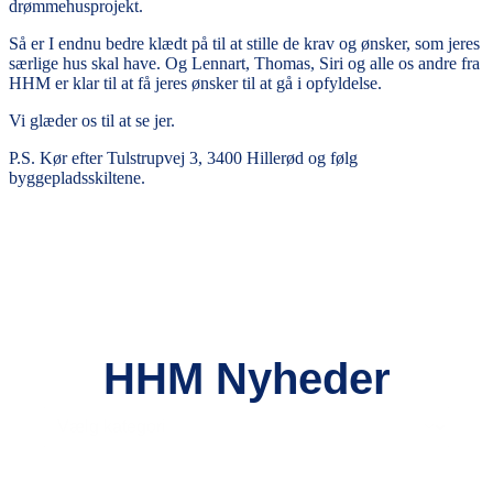
drømmehusprojekt.
Så er I endnu bedre klædt på til at stille de krav og ønsker, som jeres
særlige hus skal have. Og Lennart, Thomas, Siri og alle os andre fra
HHM er klar til at få jeres ønsker til at gå i opfyldelse.
Vi glæder os til at se jer.
P.S. Kør efter Tulstrupvej 3, 3400 Hillerød og følg
byggepladsskiltene.
HHM Nyheder
Select content
Post Filter - Dropdown-2-2