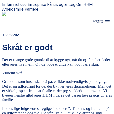
Enfamiliehuse
Entreprise
Råhus og anlæg
Om HHM
Arbejdsmiljø
Karriere
MENU
13/08/2021
Skråt er godt
Der er mange gode grunde til at bygge nyt, når du og familien leder
efter jeres nye hjem. Og de gode grunde kan godt være skrå.
Virkelig skrå.
Grunden, som huset skal stå på, er ikke nødvendigvis plan og lige.
Det er en udfordring for os, der bygger jeres drømmehjem. Men det
er virkelig spændende at få alle ender (og vinkler) til at mødes. Vi
bygger nemlig altid jeres HHM-hus, så det passer lige præcis til jeres
familie.
Lad os lige følge vores dygtige ”betonere”, Thomas og Lennart, på
en udfordrende opgave. De står lige nu i et villakvarter og skal