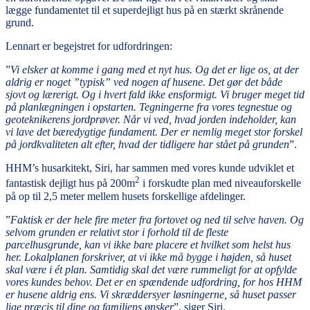
lægge fundamentet til et superdejligt hus på en stærkt skrånende
grund.
Lennart er begejstret for udfordringen:
”
Vi elsker at komme i gang med et nyt hus. Og det er lige os, at der
aldrig er noget ”typisk” ved nogen af husene. Det gør det både
sjovt og lærerigt. Og i hvert fald ikke ensformigt. Vi bruger meget tid
på planlægningen i opstarten. Tegningerne fra vores tegnestue og
geoteknikerens jordprøver. Når vi ved, hvad jorden indeholder, kan
vi lave det bæredygtige fundament. Der er nemlig meget stor forskel
på jordkvaliteten alt efter, hvad der tidligere har stået på grunden
”.
HHM’s husarkitekt, Siri, har sammen med vores kunde udviklet et
2
fantastisk dejligt hus på 200m
i forskudte plan med niveauforskelle
på op til 2,5 meter mellem husets forskellige afdelinger.
”
Faktisk er der hele fire meter fra fortovet og ned til selve haven. Og
selvom grunden er relativt stor i forhold til de fleste
parcelhusgrunde, kan vi ikke bare placere et hvilket som helst hus
her. Lokalplanen forskriver, at vi ikke må bygge i højden, så huset
skal være i ét plan. Samtidig skal det være rummeligt for at opfylde
vores kundes behov. Det er en spændende udfordring, for hos HHM
er husene aldrig ens. Vi skræddersyer løsningerne, så huset passer
lige præcis til dine og familiens ønsker
”, siger Siri.